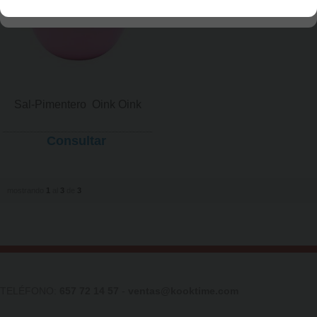
Sal-Pimentero  Oink Oink
Consultar
mostrando
1
al
3
de
3
TELÉFONO:
657 72 14 57
-
ventas@kooktime.com