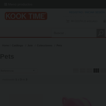
Menú productos
REGISTRO
/
INICIAR SESIÓN
MI CESTA
0
artículos
Home
Catálogo
Joie
Colecciones
Pets
Pets
mostrando
1
al
3
de
3