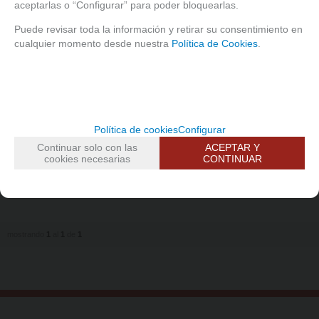
aceptarlas o “Configurar” para poder bloquearlas.
Puede revisar toda la información y retirar su consentimiento en
cualquier momento desde nuestra
Política de Cookies
.
Política de cookies
Configurar
Continuar solo con las
ACEPTAR Y
Bote para miel / mermelada
cookies necesarias
CONTINUAR
con cuchara
Consultar
mostrando
1
al
1
de
1