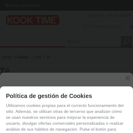
Menú productos
REGISTRO
/
INICIAR SESIÓN
MI CESTA
0
artículos
Home
Catálogo
Joie
Té
Té
Política de gestión de Cookies
mostrando
1
al
1
de
1
Utilizamos cookies propias para el correcto funcionamiento del
sitio. Además, se utilizan otras de terceros que analizan cómo
se usan nuestros servicios para mejorar la experiencia de
usuario, divulgar ofertas comerciales personalizadas o realizar
análisis de sus hábitos de navegación. Pulse el botón para