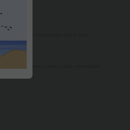
eve de la taza.
eado. 3. Remover el infusor y dejar sobre la base
é y las infusiones
po deseado. 3. Remover el infusor y dejar sobre la base