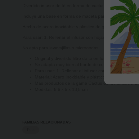
Divertido infusor de té en forma de cactus. Un regalo perfec
Incluye una base en forma de maceta para guardar el iinf
Hecho de acero inoxidable y plastico de grado alimentario l
Para usar: 1. Rellenar el infusor con hojas de té. 2. Cerrar
No apto para lavavajillas o microondas.
Original y divertido filtro de té en forma de cactus 
Se adapta muy bien al borde de cualquier taza o vaso.
Para usar: 1. Rellenar el infusor con hojas de té. 2. 
Material: Acero Inoxidable y plástico de grado alimen
Más productos de la gama Cactus de la marca JOIE e
Medidas: 5.6 x 5 x 13,5 cm
FAMILIAS RELACIONADAS
Pets