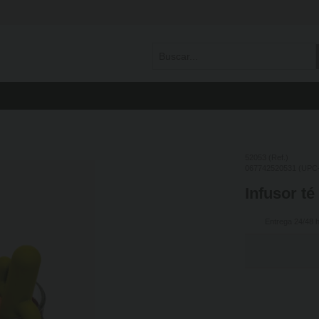
52053 (Ref.)
067742520531 (UPC
Infusor té
Entrega 24/48 