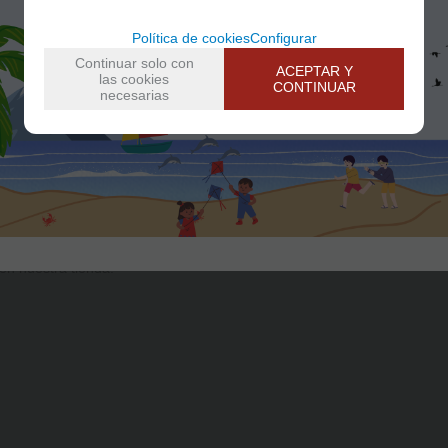
to para los amantes del té y las infusiones.
Política de cookies
Configurar
usor cuando no esta en uso y para no manchar la mesa una vez se remu
Continuar solo con
ACEPTAR Y
las cookies
ibre de BPA.
CONTINUAR
necesarias
, coloca el cactus en el borde del vaso y dejar en tu taza el tiempo des
y con base en forma de maceta. Un regalo perfecto para los amantes del t
 Fácil de usar con cualquier tipo de hoja de té o infusión
Cerrar, coloca el cactus en el borde del vaso y dejar en tu taza el tiem
tario libre de BPA
n nuestra tienda.