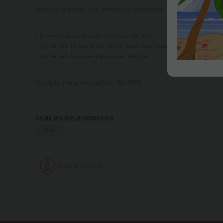
Incluye soporte con ventosa y estropajo.
La ventosa se puede cambiar de sitio
- poner en la parte de atras para usar pegado al fregadero
- poner en la base para usar de pie
No apto para lavavajillas. Sin BPA.
FAMILIAS RELACIONADAS
Pets
Solicitar más info