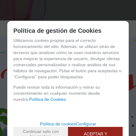
Política de gestión de Cookies
Utilizamos cookies propias para el correcto
funcionamiento del sitio. Además, se utilizan otras de
terceros que analizan cómo se usan nuestros servicios
para mejorar la experiencia de usuario, divulgar ofertas
comerciales personalizadas o realizar análisis de sus
hábitos de navegación. Pulse el botón para aceptarlas o
“Configurar” para poder bloquearlas.
Puede revisar toda la información y retirar su
consentimiento en cualquier momento desde
nuestra
Política de Cookies
.
Política de cookies
Configurar
Continuar solo con
ACEPTAR Y