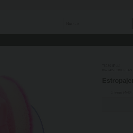
78280 (Ref.)
067742782809 (EAN-
Estropajer
Entrega 24/48 