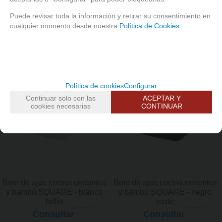
SQUARE - negro mate
SQUARE - blanco brillo
Consultar
Consultar
Puede revisar toda la información y retirar su consentimiento en
cualquier momento desde nuestra
Política de Cookies
.
Política de cookies
Configurar
Continuar solo con las
ACEPTAR Y
cookies necesarias
CONTINUAR
Bote de ajos cocina cerámica
Bote de ajos cocina cerámica
y bambú SQUARE - blanco
y bambú SQUARE - negro
brillo
mate
Consultar
Consultar