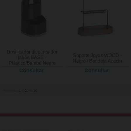
Dosificador dispensador
Soporte Joyas WOOD -
jabón BASE -
Negro / Bandeja Acacia
Plástico/Bambú Negro
Consultar
Consultar
mostrando
1
al
20
de
20