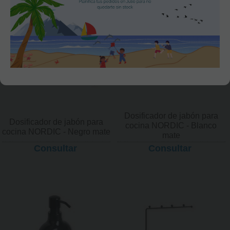
Dosificador de jabón para
Dosificador de jabón para
cocina NORDIC - Blanco
cocina NORDIC - Negro mate
mate
Consultar
Consultar