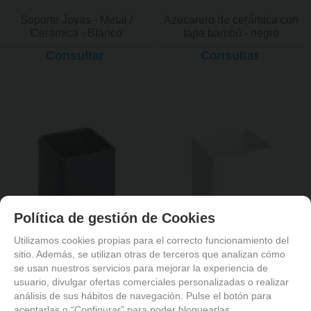
Soporte Joyas - Metal /
Azucarero de cerámica con
Cerámica - Blanco
tapa bambú - negro
Consultar
Consultar
Política de gestión de Cookies
Utilizamos cookies propias para el correcto funcionamiento del
sitio. Además, se utilizan otras de terceros que analizan cómo
se usan nuestros servicios para mejorar la experiencia de
usuario, divulgar ofertas comerciales personalizadas o realizar
Porta utensilios de cocina
Porta utensilios de cocina
análisis de sus hábitos de navegación. Pulse el botón para
con base de bambú
con base de bambú
aceptarlas o “Configurar” para poder bloquearlas.