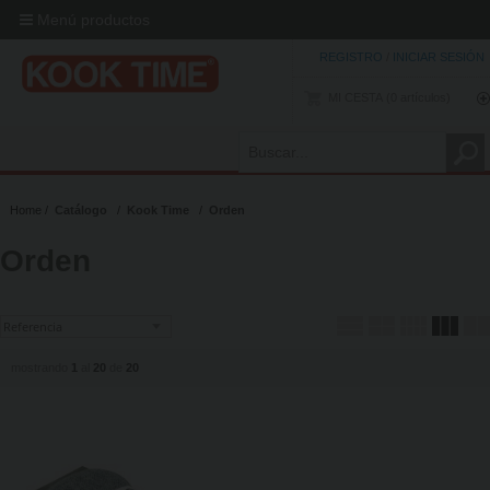
Menú productos
REGISTRO
/
INICIAR SESIÓN
MI CESTA
0
artículos
Home
Catálogo
Kook Time
Orden
Orden
mostrando
1
al
20
de
20