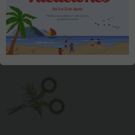
Sal-Pimentero  Oink Oink
Exprimidor de Limones
Consultar
Consultar