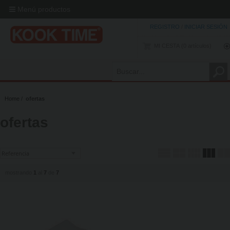
Menú productos
REGISTRO
/
INICIAR SESIÓN
MI CESTA
0
artículos
Home
ofertas
ofertas
mostrando
1
al
7
de
7