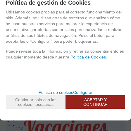
Política de gestión de Cookies
Utilizamos cookies propias para el correcto funcionamiento del
sitio. Además, se utilizan otras de terceros que analizan cómo
se usan nuestros servicios para mejorar la experiencia de
usuario, divulgar ofertas comerciales personalizadas o realizar
análisis de sus hábitos de navegación. Pulse el botón para
aceptarlas o “Configurar” para poder bloquearlas.
Identificador de cervezas -
Estropajero  Oink Oink
pajarita
Puede revisar toda la información y retirar su consentimiento en
cualquier momento desde nuestra
Política de Cookies
.
Consultar
Consultar
Política de cookies
Configurar
Continuar solo con las
ACEPTAR Y
cookies necesarias
CONTINUAR