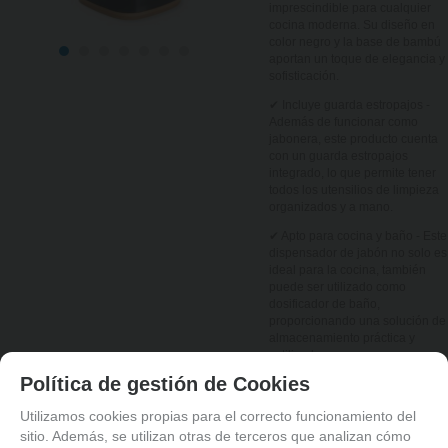
imprescindible para cualquier
cocina moderna. Su diseño en
color negro y la base de bambú
aportan un toque de elegancia y
sofisticación.
✔ Incluye guarda estropajos -
Además de funcionar como
jabonera, este producto cuenta
con un guarda estropajos
integrado, lo que permite tener
todos los utensilios de limpieza
organizados y a mano.
✔ Apto para cocina y baño - Este
dispensador de jabón no solo es
ideal para la cocina, también
puede ser utilizado como
dosificador de baño,
proporcionando una solución de
almacenamiento práctica y
estilizada.
Política de gestión de Cookies
✔ Duradero y resistente -
Fabricado en plástico de alta
Utilizamos cookies propias para el correcto funcionamiento del
calidad y con una base de
bambú resistente al agua, este
sitio. Además, se utilizan otras de terceros que analizan cómo