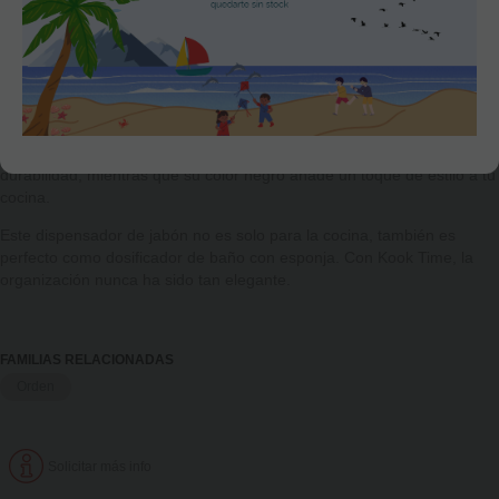
cualquier cocina, haciendo de este dispensador de jabón cocina una
adición imprescindible para tu hogar.
El dispensador de jabón cocina de Kook Time es más que una simple
jabonera. Su diseño considerado incluye un soporte para estropajos,
lo que lo convierte en un verdadero organizador de fregadero. Ahora
puedes tener tu jabón y estropajo a mano, todo en un solo lugar.
Además, su robusta construcción de plástico garantiza una larga
durabilidad, mientras que su color negro añade un toque de estilo a tu
cocina.
Este dispensador de jabón no es solo para la cocina, también es
perfecto como dosificador de baño con esponja. Con Kook Time, la
organización nunca ha sido tan elegante.
FAMILIAS RELACIONADAS
Orden
Solicitar más info