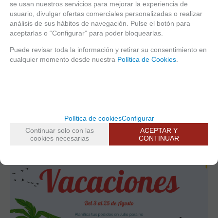
dispensador de jabón y
se usan nuestros servicios para mejorar la experiencia de
estropajo es resistente y
usuario, divulgar ofertas comerciales personalizadas o realizar
duradero, garantizando un uso
análisis de sus hábitos de navegación. Pulse el botón para
prolongado.
aceptarlas o “Configurar” para poder bloquearlas.
✔ Fácil de usar - El diseño del
dispensador permite un fácil
Puede revisar toda la información y retirar su consentimiento en
acceso al jabón y al estropajo,
cualquier momento desde nuestra
Política de Cookies
.
facilitando las tareas de limpieza
en la cocina. Medidas:
9.5x9.5x22 cm.
Entrega 24/48 h
Política de cookies
Configurar
Consultar
Continuar solo con las
ACEPTAR Y
cookies necesarias
CONTINUAR
Adorna tu cocina con el elegante y funcional Dispensador de jabón
Cocina Negro de Kook Time.
Este versátil accesorio de cocina no solo es un dispensador de jabón,
sino que también incluye un guarda estropajos para tu fregadero.
Su diseño sofisticado y color negro aportan un toque de elegancia a