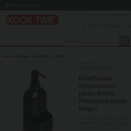
Menú productos
REGISTRO
/
INICIAR SESIÓN
MI CESTA
0
artículos
Home
Catálogo
Kook Time
Orden
F054907 (Ref.)
8436570054907 (EAN-13)
Dosificador
dispensador
jabón BASE -
Plástico/Bambú
Negro
✔ Funcional y estilizado - Este
dispensador de jabón cocina de
Kook Time es un accesorio