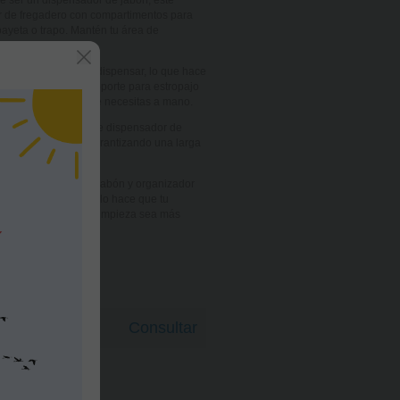
e ser un dispensador de jabón, este
r de fregadero con compartimentos para
 bayeta o trapo. Mantén tu área de
 es fácil de llenar y dispensar, lo que hace
ncilla. Además, el soporte para estropajo
rmite tener todo lo que necesitas a mano.
o de alta calidad, este dispensador de
dero y resistente, garantizando una larga
Este dispensador de jabón y organizador
mprescindible. No sólo hace que tu
también hace que la limpieza sea más
Consultar