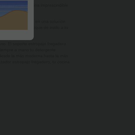
 accesorio de cocina imprescindible
lo que lo convierte en una solución
o que añade un toque de estilo a tu
ano. El soporte estropajo fregadero
 siempre a mano tu detergente
a, desde la más moderna hasta la más
izador estropajo fregadero, tu cocina