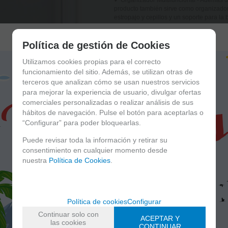
✔ Organizador Multifuncional - Además d
producto también sirve como organizado
estropajo y cepillos y un soporte para la
fregadero ordenada y organizada.
✔ Fácil de Usar - El dispensador de jabón
Política de gestión de Cookies
que lavar los platos sea una tarea más se
y bayeta es de fácil acceso, lo que te pe
Utilizamos cookies propias para el correcto
funcionamiento del sitio. Además, se utilizan otras de
✔ Material de Calidad - Hecho de plástic
terceros que analizan cómo se usan nuestros servicios
jabón y organizador de fregadero es dura
vida útil.
para mejorar la experiencia de usuario, divulgar ofertas
comerciales personalizadas o realizar análisis de sus
✔ Accesorio de Cocina Imprescindible - 
hábitos de navegación. Pulse el botón para aceptarlas o
de fregadero es un accesorio de cocina i
“Configurar” para poder bloquearlas.
fregadero esté más ordenado, sino que 
eficiente.
Puede revisar toda la información y retirar su
Medidas : 21x12x19 cm.
consentimiento en cualquier momento desde
nuestra
Política de Cookies
.
Entrega 24/48 h
Política de cookies
Configurar
Continuar solo con
ACEPTAR Y
las cookies
CONTINUAR