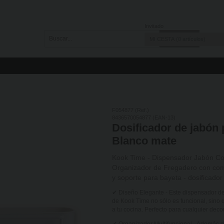
Invitado
MI CESTA
0
artículos
F054877 (Ref.)
8436570054877 (EAN-13)
Dosificador de jabón
Blanco mate
Kook Time - Dispensador Jabón Coc
Organizador de Fregadero con comp
y soporte para bayeta - dosificado
✔ Diseño Elegante - Este dispensador de
de Kook Time no sólo es funcional, sino
a tu cocina. Perfecto para cualquier deco