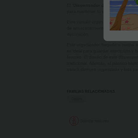
El "
Dispensador de jabón Cocina e
para mantener tu espacio de trabajo
Este versátil organizador de fregade
de almacenamiento eficiente para tu
decoración.
Este organizador fregadero cocina es
es ideal para guardar estropajos y 
favorito. El diseño de este dispens
tradicional. Además, el plástico bla
estará siempre organizada y lista pa
FAMILIAS RELACIONADAS
Orden
Solicitar más info