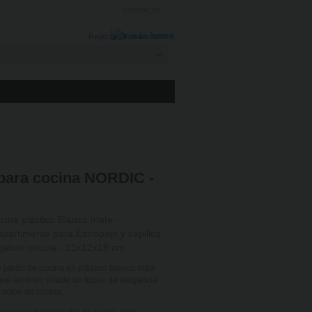
CONTACTO
Registro
/
Iniciar sesión
 para cocina NORDIC -
ina plástico Blanco mate -
artimento para Estropajo y cepillos
r jabon cocina - 21x12x19 cm.
 jabón de cocina en plástico blanco mate
 que también añade un toque de elegancia
ración de cocina.