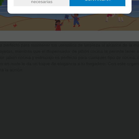
necesarias
n plástico Blanco y organizador de fregadero
" de Kook Time es un
 limpio y ordenado.
ro cocina viene con compartimentos para estropajo, bayeta y cepillos, 
 cocina. Además, es un dispensador de jabón cocina elegante y práctic
 perfecto para mantener tus utensilios de limpieza al alcance de la m
bayetas, mientras que el dispensador de jabón cocina te permite tener
ador jabon cocina y estropajo es perfecto para cualquier tipo de cocin
nco en mate le da un toque de elegancia a tu fregadero. Con este organ
ra la acción.